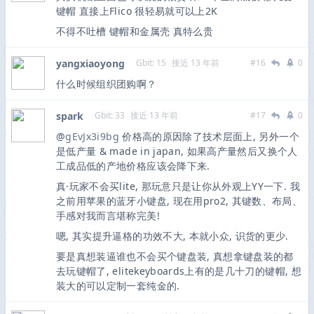
键帽 直接上Flico 很轻易就可以上2K
不得不吐槽 键帽和金属壳 真特么贵
yangxiaoyong
Gbit: 15
接近 13 年前
#16
0
什么时候组织团购啊？
spark
Gbit: 33
接近 13 年前
#17
0
@
gEvJx3i9bg
价格高的原因除了技术层面上, 另外一个
是低产量 & made in japan, 如果高产量然后又换个人
工成品低的产地价格应该会降下来.
真·玩家不会买lite, 那玩意只是让你从外观上YY一下. 我
之前用苹果的蓝牙小键盘, 现在用pro2, 其键数、布局、
手感对我而言堪称完美!
嗯, 其实提升逼格的功效不大, 本就小众, 识货的更少.
要是真想装逼谁也不会买个键盘装, 真想拿键盘装的都
去玩键帽了, elitekeyboards上有的是几十刀的键帽, 想
装大的可以定制一套纯金的.