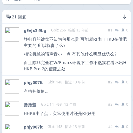
21
回复
gEvJx3i9bg
Gbit: 266
接近 13 年前
#1
0
静电容的键盘不知为何那么贵 可能就RF和HHKB在做吧
主要的 所以就贵了么?
相较机械的话声音小一点 有其他什么明显优势么?
而且除非完全在Vi/Emacs环境下工作不然实在看不出H
HKB Pro 2的便捷之处
phjy007lt
Gbit: 148
接近 13 年前
#2
0
有精神价值…
撸撸羞
Gbit: 14
接近 13 年前
#3
0
HHKB小了点，实际使用时还是RF好用
phjy007lt
Gbit: 148
接近 13 年前
#4
0