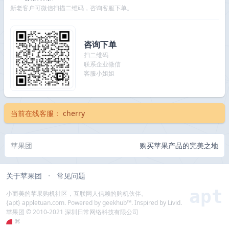
新老客户可微信扫描二维码，咨询客服下单。
咨询下单
扫二维码
联系企业微信
客服小姐姐
当前在线客服：
cherry
苹果团
购买苹果产品的完美之地
关于苹果团
常见问题
•
apt
小而美的苹果购机社区，互联网人信赖的购机伙伴。
{apt} appletuan.com. Powered by geekhub™. Inspired by Livid.
苹果团 © 2010-2021 深圳日常网络科技有限公司
⌘