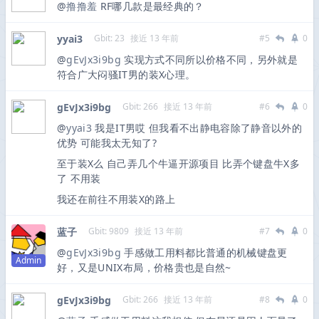
@
撸撸羞
RF哪几款是最经典的？
yyai3
Gbit: 23
接近 13 年前
#5
0
@
gEvJx3i9bg
实现方式不同所以价格不同，另外就是
符合广大闷骚IT男的装X心理。
gEvJx3i9bg
Gbit: 266
接近 13 年前
#6
0
@
yyai3
我是IT男哎 但我看不出静电容除了静音以外的
优势 可能我太无知了?
至于装X么 自己弄几个牛逼开源项目 比弄个键盘牛X多
了 不用装
我还在前往不用装X的路上
蓝子
Gbit: 9809
接近 13 年前
#7
0
@
gEvJx3i9bg
手感做工用料都比普通的机械键盘更
Admin
好，又是UNIX布局，价格贵也是自然~
gEvJx3i9bg
Gbit: 266
接近 13 年前
#8
0