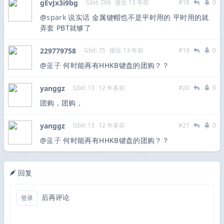
gEvJx3i9bg
Gbit: 266
接近 13 年前
#18
0
@
spark
说实话 金属键帽也不是平时用的 平时用的就
弄套 PBT就够了
229779758
Gbit: 75
接近 13 年前
#19
0
@
蓝子
何时能再有HHKB键盘的团购？？
yanggz
Gbit: 13
12 年多前
#20
0
团购，团购，
yanggz
Gbit: 13
12 年多前
#21
0
@
蓝子
何时能再有HHKB键盘的团购？？
回复
后再评论
登录