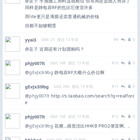
@
蓝子
手感做工用料这我相信 但布局还是因人而异了
同样是静电容RF的也比它便宜许多
而lite更只是薄膜还卖普通机械的价钱
但都不如键帽贵
yyai3
Gbit: 23
接近 13 年前
#9
0
@
蓝子
近期还有计划团购吗？
phjy007lt
Gbit: 148
接近 13 年前
#10
0
@
gEvJx3i9bg
静电容RF大概什么价位啊
gEvJx3i9bg
Gbit: 266
接近 13 年前
#11
0
@
phjy007lt
http://s.taobao.com/search?q=realforc
e
phjy007lt
Gbit: 148
接近 13 年前
#12
0
@
gEvJx3i9bg
花擦…感觉没比HHKB PRO2便宜啊。。
Gbit: 155
接近 13 年前
#13
0