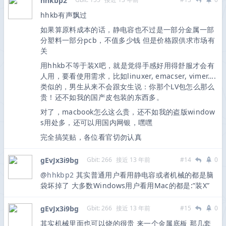
hhkbp2
hhkb有声飘过
如果算原料成本的话，静电容也不过是一部分金属一部
分塑料一部分pcb，不值多少钱 但是价格跟供求市场有
关
用hhkb不等于装X吧，就是觉得手感好用得舒服才会有
人用，要看使用需求，比如linuxer, emacser, vimer….
类似的，男生从来不会跟女生说：你那个LV包怎么那么
贵！还不如我的国产皮包装的东西多。
对了，macbook怎么这么贵，还不如我的盗版window
s用处多，还可以用国内网银，嘿嘿
完全搞笑贴，各位看官切勿认真
gEvJx3i9bg
Gbit: 266
接近 13 年前
#14
0
@
hhkbp2
其实普通用户看用静电容或者机械的都是脑
袋坏掉了 大多数Windows用户看用Mac的都是:”装X”
gEvJx3i9bg
Gbit: 266
接近 13 年前
#15
0
其实机械里面也可以烧的很贵 来一个金属底板 那几套