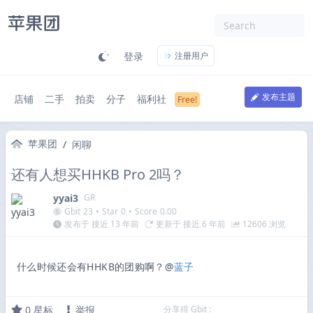
登录
注册用户
发布主题
店铺
二手
拍卖
分子
福利社
苹果团
/
闲聊
还有人想买HHKB Pro 2吗？
yyai3
GR
Gbit
23
•
Star
0
•
Score
0.00
发布于 接近 13 年前
更新于 接近 6 年前
12606 浏览
什么时候还会有HHKB的团购啊？@
蓝子
0
星标
举报
分享得 Gbit :