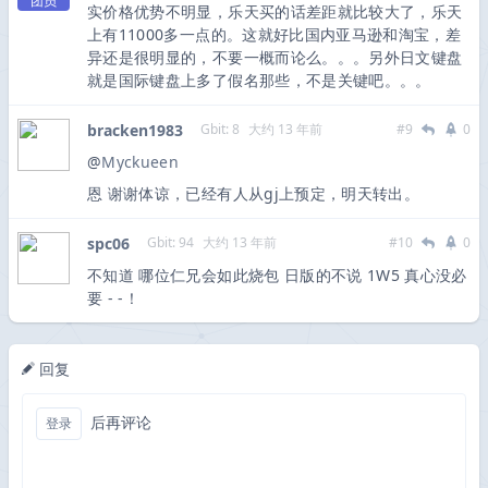
团员
实价格优势不明显，乐天买的话差距就比较大了，乐天
上有11000多一点的。这就好比国内亚马逊和淘宝，差
异还是很明显的，不要一概而论么。。。另外日文键盘
就是国际键盘上多了假名那些，不是关键吧。。。
bracken1983
Gbit: 8
大约 13 年前
#9
0
@
Myckueen
恩 谢谢体谅，已经有人从gj上预定，明天转出。
spc06
Gbit: 94
大约 13 年前
#10
0
不知道 哪位仁兄会如此烧包 日版的不说 1W5 真心没必
要 - -！
回复
后再评论
登录