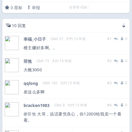
0
星标
举报
分享得 Gbit :
10
回复
幸福_小日子
Gbit: 27
大约 13 年前
#1
0
楼主赚好多啊。。
菲煞
Gbit: 15
大约 13 年前
#2
0
大概3000
qqlong
Gbit: 142
大约 13 年前
#3
0
差这么多啊
bracken1983
Gbit: 8
大约 13 年前
#4
0
@
菲煞
大哥，说话要凭良心，你12000给我卖一个看
看。