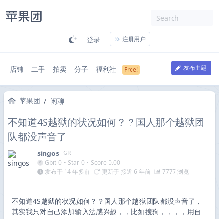
登录
注册用户
发布主题
店铺
二手
拍卖
分子
福利社
苹果团
/
闲聊
不知道4S越狱的状况如何？？国人那个越狱团
队都没声音了
singos
GR
Gbit
0
•
Star
0
•
Score
0.00
发布于 14 年多前
更新于 接近 6 年前
7777 浏览
不知道4S越狱的状况如何？？国人那个越狱团队都没声音了，
其实我只对自己添加输入法感兴趣，，比如搜狗，，，，用自