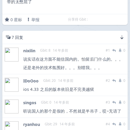
带的太憋屈了
0
星标
举报
分享得 Gbit :
7
回复
nixilin
Gbit: 8
14 年多前
#1
0
说实话在这方面不能信国内的。怕留后门什么的。。。
还是老外的技术氛围好。。。别喷我。。。
IDoOoo
Gbit: 20
14 年多前
#2
0
ios 4.33 之后的版本依旧是不完美越狱
singos
Gbit: 0
14 年多前
#3
0
听说国人的那个是假的，不然就是半吊子，哎~无语了
ryanhou
Gbit: 29
14 年多前
#4
0