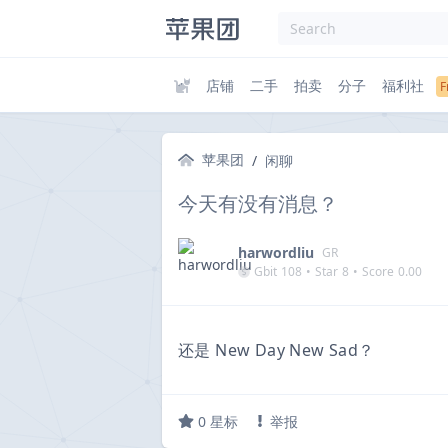
店铺
二手
拍卖
分子
福利社
苹果团
/
闲聊
今天有没有消息？
harwordliu
GR
Gbit
108
•
Star
8
•
Score
0.00
还是 New Day New Sad？
0
星标
举报