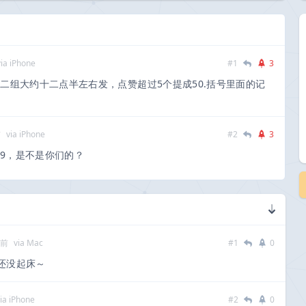
via iPhone
#1
3
二组大约十二点半左右发，点赞超过5个提成50.括号里面的记
前
via iPhone
#2
3
999，是不是你们的？
多前
via Mac
#1
0
还没起床～
ia iPhone
#2
0