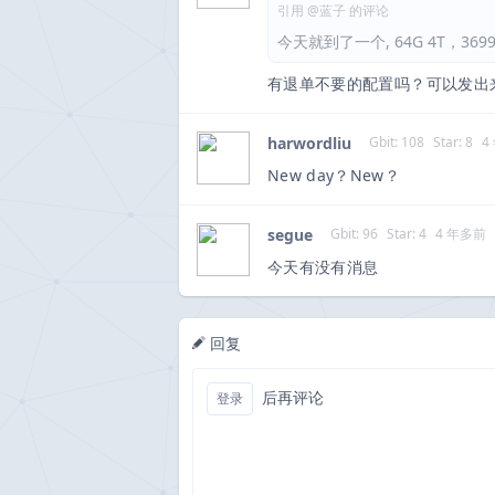
引用 @蓝子 的评论
今天就到了一个, 64G 4T，3
有退单不要的配置吗？可以发出
harwordliu
Gbit: 108
Star: 8
4
New day？New？
segue
Gbit: 96
Star: 4
4 年多前
今天有没有消息
回复
后再评论
登录