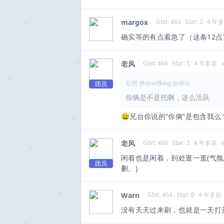
margox
Gbit: 463
Star: 2
4 年
确实等的有点着急了（这条12点
老风
Gbit: 466
Star: 5
4 年多前
v
引用 @davidking 的评论
团员
你俩是不是托啊，这么活跃
😀兄台你说的“你俩”是包含我么
老风
Gbit: 466
Star: 5
4 年多前
v
闲着也是闲着，到处逛一逛(气氛
团员
删。)
Warn
Gbit: 454
Star: 0
4 年多前
没有天天过来刷，也就是一天打开社区