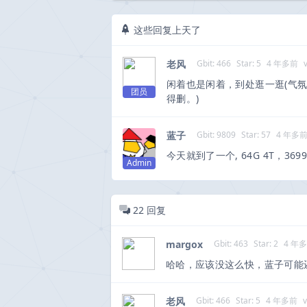
这些回复上天了
老风
Gbit: 466
Star: 5
4 年多前
闲着也是闲着，到处逛一逛(气氛
团员
得删。)
蓝子
Gbit: 9809
Star: 57
4 年多
今天就到了一个, 64G 4T，36
Admin
22
回复
margox
Gbit: 463
Star: 2
4 年
哈哈，应该没这么快，蓝子可能
老风
Gbit: 466
Star: 5
4 年多前
v