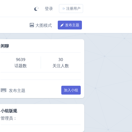
登录
注册用户
大图模式
发布主题
闲聊
9639
30
话题数
关注人数
发布主题
加入小组
小组版规
管理员：