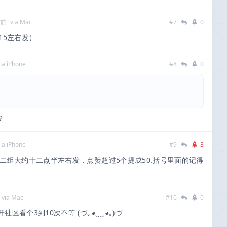
多前
via Mac
#7
0
15左右发）
ia iPhone
#8
0
？
ia iPhone
#9
3
二组大约十二点半左右发，点赞超过5个提成50.括号里面的记得
via Mac
#10
0
看个3到10次不等 (づ｡◕‿‿◕｡)づ