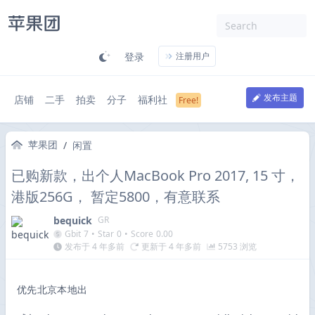
登录
注册用户
发布主题
店铺
二手
拍卖
分子
福利社
苹果团
/
闲置
已购新款，出个人MacBook Pro 2017, 15 寸，
港版256G， 暂定5800，有意联系
bequick
GR
Gbit
7
•
Star
0
•
Score
0.00
发布于 4 年多前
更新于 4 年多前
5753 浏览
优先北京本地出