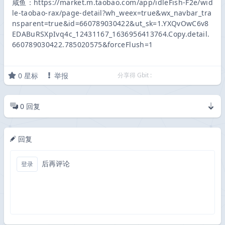
咸鱼：https://market.m.taobao.com/app/idleFish-F2e/wid
le-taobao-rax/page-detail?wh_weex=true&wx_navbar_tra
nsparent=true&id=660789030422&ut_sk=1.YXQvOwC6v8
EDABuRSXpIvq4c_12431167_1636956413764.Copy.detail.
660789030422.785020575&forceFlush=1
0
星标
举报
分享得 Gbit :
0
回复
回复
后再评论
登录