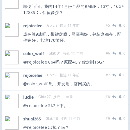
顺便问问，我的14年1月份产品的RMBP，13寸，16G+
128SSD，估值多少？
rejoicelee
Gbit: 8
接近 11 年前
#5
0
成色算9成吧，带键盘膜，屏幕完好，包装盒都在，配
件完好，电池170循环。
color_wolf
Gbit: 31
接近 11 年前
#6
0
@
rejoicelee
864吗？原配4G？你定制16G?
rejoicelee
Gbit: 8
接近 11 年前
#7
0
@
color_wolf
恩，开发用，官网买的。
luclie
Gbit: 27
接近 11 年前
#8
0
@
rejoicelee
5k7上下。
shuai265
Gbit: 10
接近 11 年前
#9
0
@
rejoicelee
出掉了吗？