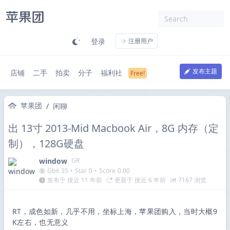
登录
注册用户
发布主题
店铺
二手
拍卖
分子
福利社
苹果团
/
闲聊
出 13寸 2013-Mid Macbook Air，8G 内存（定
制），128G硬盘
window
GR
Gbit
35
•
Star
0
•
Score
0.00
发布于 接近 11 年前
更新于 接近 6 年前
7167 浏览
RT，成色如新，几乎不用，坐标上海，苹果团购入，当时大概9
K左右，也无意义