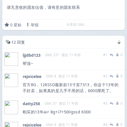
请无意收的团友估值，请有意的团友联系
0
星标
举报
分享得 Gbit :
12
回复
ljjdbd123
Gbit: 221
接近 11 年前
#1
0
帮顶~
rejoicelee
Gbit: 8
接近 11 年前
#2
0
官方8G，128SSD最新款13寸卖7313，你这个13年的
不好卖，如果真的是几乎不用的话，6000撑死了。
datty258
Gbit: 57
接近 11 年前
#3
0
刚买的13年air 8g+i7+500gssd 6000
rejoicelee
Gbit: 8
接近 11 年前
#4
0