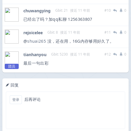
chuwangying
Gbit: 21
接近 11 年前
#10
0
已经出了吗？加qq私聊 1256363807
rejoicelee
Gbit: 8
接近 11 年前
#11
0
@
shuai265
没，还在用，16G内存够用好久了。
tianhanyou
Gbit: 5230
接近 11 年前
#12
0
最后一句出彩
团员
回复
后再评论
登录