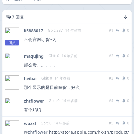
7
回复
li5888017
Gbit: 337
14 年多前
#1
0
不会官网订货··闪
团员
maqujing
Gbit: 0
14 年多前
#2
0
那么贵。。。。。
heibai
Gbit: 0
14 年多前
#3
0
那个显示的是目前缺货，好么
zhtflower
Gbit: 0
14 年多前
#4
0
有个鸡鸡
wozxl
Gbit: 0
14 年多前
#5
0
@
zhtflower
http://store.apple.com/hk-zh/product/