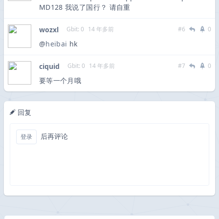
MD128 我说了国行？ 请自重
wozxl
Gbit: 0
14 年多前
#6
0
@
heibai
hk
ciquid
Gbit: 0
14 年多前
#7
0
要等一个月哦
回复
后再评论
登录