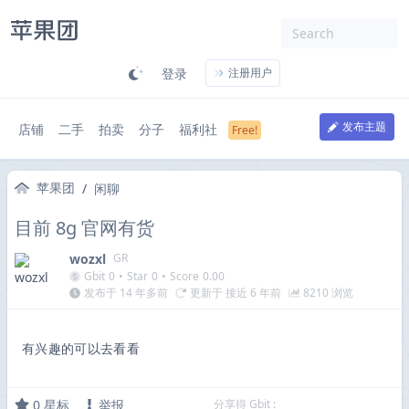
登录
注册用户
发布主题
店铺
二手
拍卖
分子
福利社
苹果团
/
闲聊
目前 8g 官网有货
wozxl
GR
Gbit
0
•
Star
0
•
Score
0.00
发布于 14 年多前
更新于 接近 6 年前
8210 浏览
有兴趣的可以去看看
0
星标
举报
分享得 Gbit :