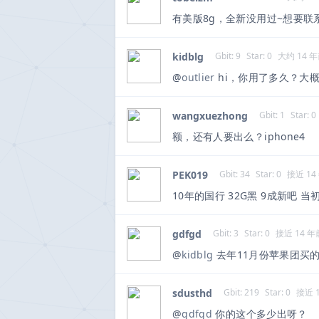
有美版8g，全新没用过~想要联
kidblg
Gbit: 9
Star: 0
大约 14 
@
outlier
hi，你用了多久？大
wangxuezhong
Gbit: 1
Star: 0
额，还有人要出么？iphone4
PEK019
Gbit: 34
Star: 0
接近 14
10年的国行 32G黑 9成新吧 
gdfgd
Gbit: 3
Star: 0
接近 14 年
@
kidblg
去年11月份苹果团买的
sdusthd
Gbit: 219
Star: 0
接近 
@
gdfgd
你的这个多少出呀？