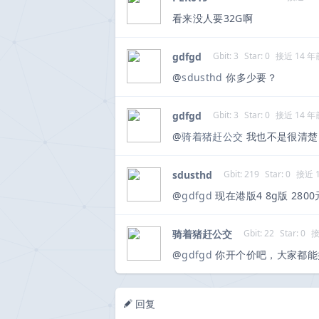
看来没人要32G啊
gdfgd
Gbit: 3
Star: 0
接近 14 年
@
sdusthd
你多少要？
gdfgd
Gbit: 3
Star: 0
接近 14 年
@
骑着猪赶公交
我也不是很清楚
sdusthd
Gbit: 219
Star: 0
接近 
@
gdfgd
现在港版4 8g版 28
骑着猪赶公交
Gbit: 22
Star: 0
接
@
gdfgd
你开个价吧，大家都能
回复