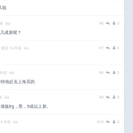
系我
年前
via
#6
0
概几成新呢？
接近 14 年前
via
#7
0
 年前
via
#8
0
当初特地赶去上海买的
前
via
#9
0
港版8g，黑，9成以上新。
14 年前
via
#10
0