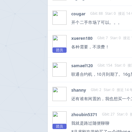
cougar
Gbit: 88
Star: 0
接近 14
开个二手市场了可以。。。
xueren180
Gbit: 7
Star: 0
接近 
各种需要，不浪费！
团员
samael120
Gbit: 154
Star: 0
接
联通合约机，10月到期了。16
shanny
Gbit: 2
Star: 0
接近 14 
还有谁有闲置的，我也想买一个二手
zhoubin5371
Gbit: 27
Star: 0
我就是路过随便聊聊
团员
8月底刚在学校买了一个iPhon