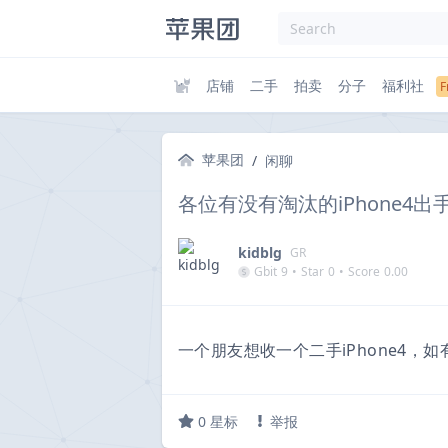
店铺
二手
拍卖
分子
福利社
苹果团
/
闲聊
各位有没有淘汰的iPhone4出
kidblg
GR
Gbit
9
•
Star
0
•
Score
0.00
一个朋友想收一个二手iPhone4，
0
星标
举报