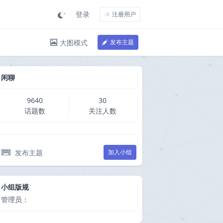
登录
注册用户
大图模式
发布主题
闲聊
9640
30
话题数
关注人数
发布主题
加入小组
小组版规
管理员：