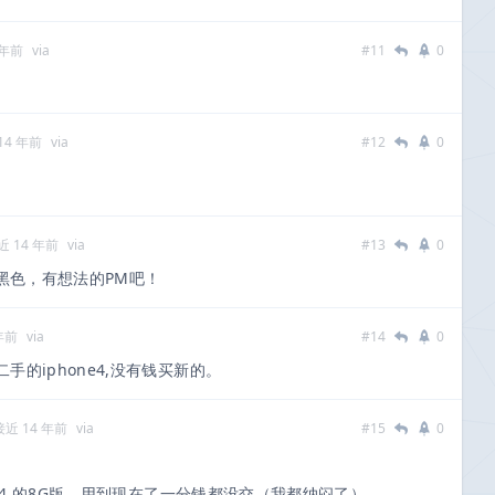
 年前
via
#11
0
14 年前
via
#12
0
近 14 年前
via
#13
0
g黑色，有想法的PM吧！
年前
via
#14
0
的iphone4,没有钱买新的。
接近 14 年前
via
#15
0
e 4 的8G版，用到现在了一分钱都没交（我都纳闷了）