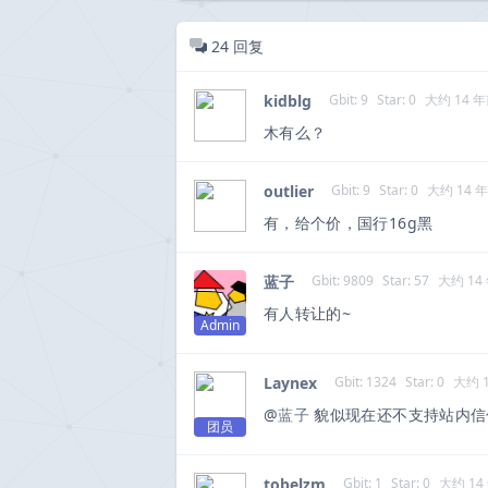
24
回复
kidblg
Gbit: 9
Star: 0
大约 14 
木有么？
outlier
Gbit: 9
Star: 0
大约 14 
有，给个价，国行16g黑
蓝子
Gbit: 9809
Star: 57
大约 14
有人转让的~
Admin
Laynex
Gbit: 1324
Star: 0
大约 
@
蓝子
貌似现在还不支持站内信
团员
tobelzm
Gbit: 1
Star: 0
大约 14