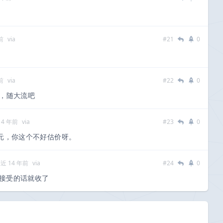
前
via
#21
0
前
via
#22
0
，随大流吧
14 年前
via
#23
0
00元，你这个不好估价呀。
近 14 年前
via
#24
0
接受的话就收了