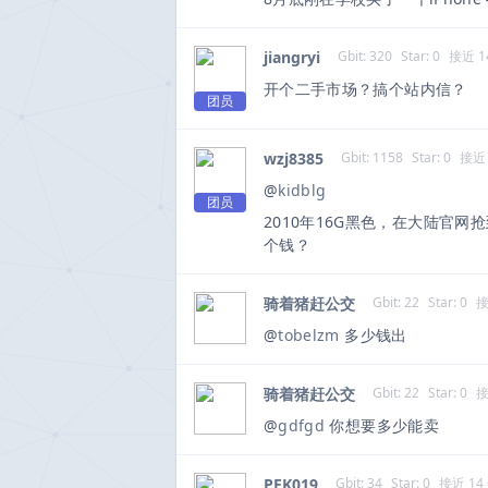
jiangryi
Gbit: 320
Star: 0
接近 1
开个二手市场？搞个站内信？
团员
wzj8385
Gbit: 1158
Star: 0
接近 
@
kidblg
团员
2010年16G黑色，在大陆官网
个钱？
骑着猪赶公交
Gbit: 22
Star: 0
接
@
tobelzm
多少钱出
骑着猪赶公交
Gbit: 22
Star: 0
接
@
gdfgd
你想要多少能卖
PEK019
Gbit: 34
Star: 0
接近 14