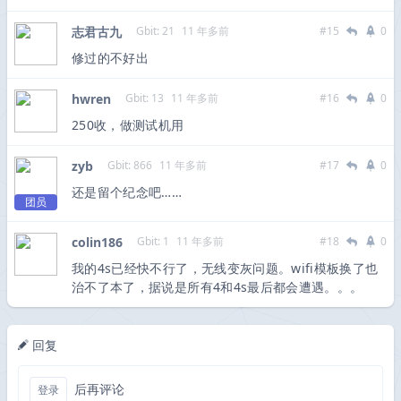
志君古九
Gbit: 21
11 年多前
#15
0
修过的不好出
hwren
Gbit: 13
11 年多前
#16
0
250收，做测试机用
zyb
Gbit: 866
11 年多前
#17
0
还是留个纪念吧……
团员
colin186
Gbit: 1
11 年多前
#18
0
我的4s已经快不行了，无线变灰问题。wifi模板换了也
治不了本了，据说是所有4和4s最后都会遭遇。。。
回复
后再评论
登录