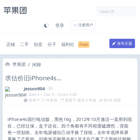
登录
注册用户
发布主题
店铺
二手
拍卖
分子
福利社
苹果团
/
闲聊
求估价旧iPhone4s…
jesson904
GR
Gbit
5
•
Star
0
•
Score
0.00
发布于 11 年多前
更新于 接近 6 年前
8316 浏览
iPhone4s国行电信版，黑色16g，2012年10月激活一直用到现
在，已经过保，盒子还在。四个角都有不同程度磕蹭伤，背面
有一些划痕。去年电源键自己动手换了排线，去年年底摔坏屏
幕换了个新的，旧电池不耐用今年1月才自己换了个新的比较耐