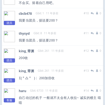
不会买。留着自己用吧。
cbcb478
Gbit: 1
11 年多前
#10
0
我要当团员，据说要200？
团员
thysyd
Gbit: 8
11 年多前
#11
0
我要当团员，据说要200？
king_零渊
Gbit: 261
11 年多前
#12
0
200收
团员
king_零渊
Gbit: 261
11 年多前
#13
0
Σ( ° △ °
)︴ 200加倍收
团员
haru
Gbit: 6733
11 年多前
#14
0
自己动过的机子 一般就不太会有人收拉~ 诚实的楼主 嘻
客服
嘻