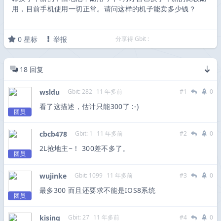
用，目前手机使用一切正常。请问这样的机子能卖多少钱？
0
星标
举报
分享得 Gbit :
18
回复
wsldu
Gbit: 282
11 年多前
#1
0
看了这描述，估计只能300了 :-)
团员
cbcb478
Gbit: 1
11 年多前
#2
0
2L抢地主~！ 300差不多了。
团员
wujinke
Gbit: 1099
11 年多前
#3
0
最多300 而且还要求不能是IOS8系统
团员
kising
Gbit: 27
11 年多前
#4
0