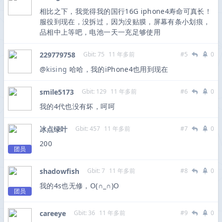
相比之下，我觉得我的国行16G iphone4寿命可真长！
服役到现在，没拆过，因为没贴膜，屏幕有条小划痕，
品相中上等吧，电池一天一充足够使用
229779758
Gbit: 75
11 年多前
#5
0
@
kising
哈哈，我的iPhone4也用到现在
smile5173
Gbit: 129
11 年多前
#6
0
我的4代也没有坏，呵呵
冰点绿叶
Gbit: 457
11 年多前
#7
0
200
团员
shadowfish
Gbit: 7
11 年多前
#8
0
我的4s也无修，O(∩_∩)O
团员
careeye
Gbit: 36
11 年多前
#9
0